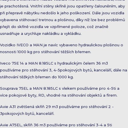
je prachotěsná. Vnitřní stěny skříně jsou opatřeny čalouněním, aby
při přepravě nábytku nedošlo k jeho poškození. Dále jsou vozidla
vybavena stěhovací tretnou a plošinou, díky níž lze bez problémů
přejít do skříně vozidla ve vzpřímené poloze, což značně
usnadňuje a urychluje nakládku a vykládku.
Vozidko IVECO a MAN je navíc vybaveno hydraulickou plošinou o
nosnosti 1000 kg pro stěhování těžších břemen.
Iveco 75E 14 a MAN 8.185LC s hydraulickým čelem 36 m3
používáme pro stěhování 3, 4-5pokojových bytů, kanceláří, dále na
stěhování těžkých břemen do 1000 kg.
Souprava 75EL a MAN 8.185LC s vlekem používáme pro 4-5ti a
více pokojové byty, RD, vhodné na stěhování objektů a firem.
Avie A31 zvětšená skříň 29 m3 používáme pro stěhování 2 -
3pokojových bytů, kanceláří.
Avie A75EL, skříň 36 m3 používáme pro stěhování 3-4 a 5ti