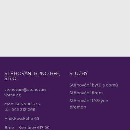
STĚHOVÁNÍ BRNO B+E,
SLUŽBY
S.R.O.
Stěhování bytů a domů
stehovani@stehovani-
Stěhování firem
vbrne.cz
Stěhování těžkých
mob. 603 788 336
břemen
tel. 545 212 266
Hněvkovského 65
Brno – Komárov 617 00