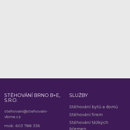
STĚHOVÁNÍ BRNO B+E,
SLUŽBY
S.R.O.
Stěhování bytů a domů
stehovani@stehovani-
Stěhování firem
vbrne.cz
Stěhování těžkých
mob. 603 788 336
břemen