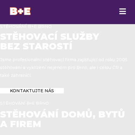
STĚHOVÁNÍ B+E BRNO
STĚHOVACÍ SLUŽBY
BEZ STAROSTÍ
Jsme profesionální stěhovací firma zajišťující od roku 2005
stěhování a vyklízení nejenom pro Brno, ale i celou ČR a
také zahraničí.
KONTAKTUJTE NÁS
STĚHOVÁNÍ B+E BRNO
STĚHOVÁNÍ DOMŮ, BYTŮ
A FIREM