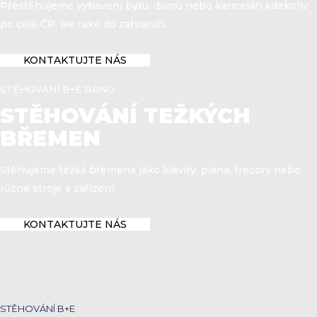
Přestěhujeme vybavení bytu, domu nebo kanceláří kdekoliv
po celé ČR, ale také do zahraničí.
KONTAKTUJTE NÁS
STĚHOVÁNÍ B+E BRNO
STĚHOVÁNÍ TEŽKÝCH
BŘEMEN
Stěhujeme težká břemena jako klavíry, piana, trezory nebo
různé stroje a zařízení.
KONTAKTUJTE NÁS
STĚHOVÁNÍ B+E