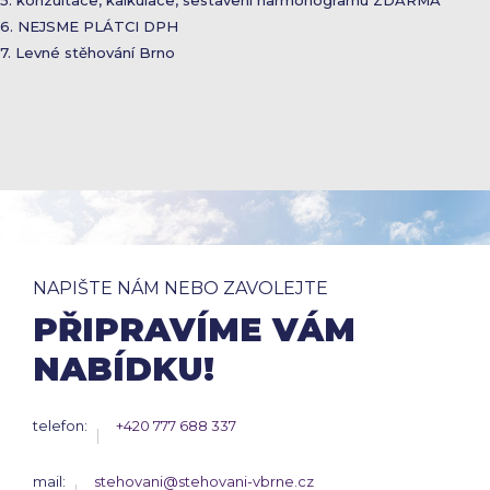
5. konzultace, kalkulace, sestavení harmonogramu ZDARMA
6. NEJSME PLÁTCI DPH
7. Levné stěhování Brno
NAPIŠTE NÁM NEBO ZAVOLEJTE
PŘIPRAVÍME VÁM
NABÍDKU!
telefon:
+420 777 688 337
mail:
stehovani@stehovani-vbrne.cz